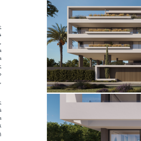
ς
s
,
α
α
ς
ο
,
ς
ά
α
ί
ή