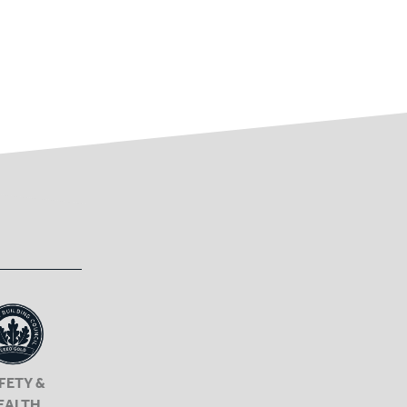
FETY &
EALTH