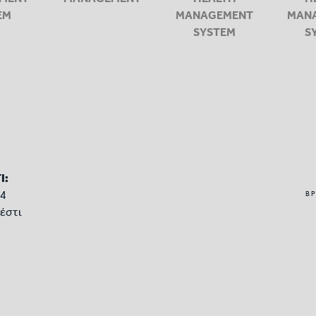
EM
MANAGEMENT
MAN
SYSTEM
S
Ι:
34
ΒΡ
ρέστι